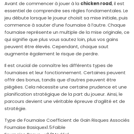
Avant de commencer à jouer à la
chicken road
, il est
essentiel de comprendre ses règles fondamentales. Le
jeu débute lorsque le joueur choisit sa mise initiale, puis
commence à sauter d’une fournaise à l’autre. Chaque
fournaise représente un multiple de la mise originale, ce
qui signifie que plus vous sautez loin, plus vos gains
peuvent être élevés. Cependant, chaque saut
augmente également le risque de perdre.
Il est crucial de connaître les différents types de
fournaises et leur fonctionnement. Certaines peuvent
offrir des bonus, tandis que d’autres peuvent être
piégées. Cela nécessite une certaine prudence et une
planification stratégique de la part du joueur. Ainsi, le
parcours devient une véritable épreuve d’agilité et de
stratégie.
Type de Fournaise Coefficient de Gain Risques Associés
Fournaise Basique
x1.5
Faible