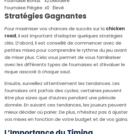
Fournaise Bonus
x2.0
Modéré
Fournaise Piégée
x0
Élevé
Stratégies Gagnantes
Pour maximiser vos chances de succès sur la
chicken
road
, il est important d’adopter quelques stratégies
clés. D’abord, il est conseillé de commencer avec de
petites mises pour comprendre le rythme du jeu avant
de miser plus. Cela vous permet de vous familiariser
avec les différents types de fournaises et d’évaluer le
risque associé à chaque saut.
Ensuite, surveillez attentivement les tendances. Les
fournaises ont parfois des cycles; certaines peuvent
être plus sûres que d’autres pendant une période
donnée. En suivant ces tendances, les joueurs peuvent
mieux décider où parier. De plus, n’hésitez pas à ajuster
vos mises en fonction de votre budget et de vos gains.
L’Importance du Timing