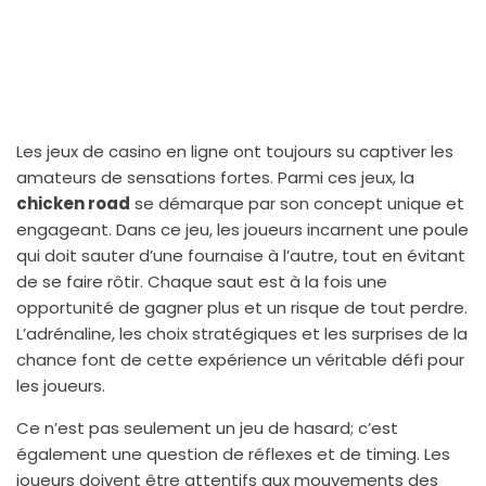
et vos gains ?
Les jeux de casino en ligne ont toujours su captiver les
amateurs de sensations fortes. Parmi ces jeux, la
chicken road
se démarque par son concept unique et
engageant. Dans ce jeu, les joueurs incarnent une poule
qui doit sauter d’une fournaise à l’autre, tout en évitant
de se faire rôtir. Chaque saut est à la fois une
opportunité de gagner plus et un risque de tout perdre.
L’adrénaline, les choix stratégiques et les surprises de la
chance font de cette expérience un véritable défi pour
les joueurs.
Ce n’est pas seulement un jeu de hasard; c’est
également une question de réflexes et de timing. Les
joueurs doivent être attentifs aux mouvements des