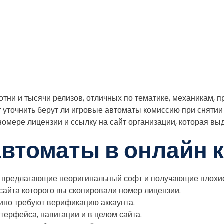
х онлайн казин
 году
тни и тысячи релизов, отличных по тематике, механикам, п
т уточнить берут ли игровые автоматы комиссию при снятии
ере лицензии и ссылку на сайт организации, которая выд
втоматы в онлайн к
о, предлагающие неоригинальный софт и получающие плохи
 сайта которого вы скопировали номер лицензии.
ино требуют верификацию аккаунта.
терфейса, навигации и в целом сайта.