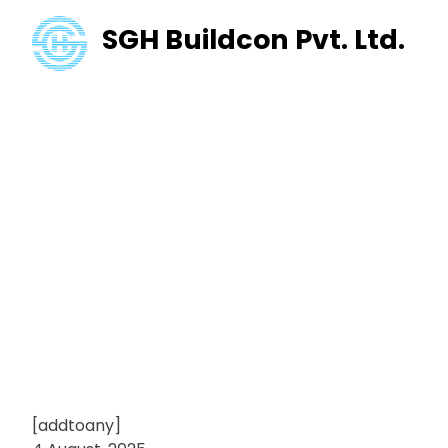
SGH Buildcon Pvt. Ltd.
Рейтинг онла
лучших бренд
деньги с выв
Россиирейтин
[addtoany]