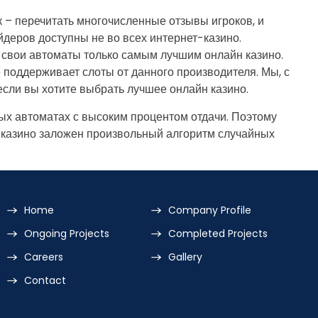
к – перечитать многочисленные отзывы игроков, и
деров доступны не во всех интернет-казино.
 свои автоматы только самым лучшим онлайн казино.
 поддерживает слоты от данного производителя. Мы, с
если вы хотите выбрать лучшее онлайн казино.
ных автоматах с высоким процентом отдачи. Поэтому
в казино заложен произвольный алгоритм случайных
Home
Company Profile
Ongoing Projects
Completed Projects
Careers
Gallery
Contact