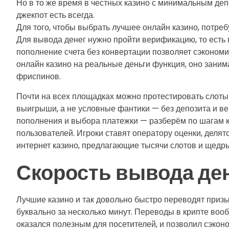
Но в то же время в честных казино с минимальным деп
джекпот есть всегда.
Для того, чтобы выбрать лучшее онлайн казино, потреб
Для вывода денег нужно пройти верификацию, то есть
пополнение счета без конвертации позволяет сэкономит
онлайн казино на реальные деньги
функция, оно занима
фриспинов.
Почти на всех площадках можно протестировать слоты 
выигрыши, а не условные фантики — без депозита и вер
пополнения и выбора платежки — разберём по шагам как
пользователей. Игроки ставят оператору оценки, деля
интернет казино, предлагающие тысячи слотов и щедр
Скорость вывода де
Лучшие казино и так довольно быстро переводят призы
буквально за несколько минут. Переводы в крипте во
оказался полезным для посетителей, и позволил сэкон