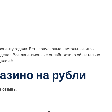
о для игры на
роценту отдачи. Есть популярные настольные игры,
 денег. Все лицензионные онлайн казино обязательно
ала её.
азино на рубли
е отзывы.