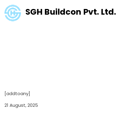
SGH Buildcon Pvt. Ltd.
Рейтинг онлайн-казино на
реальные деньги играть в
России на лучших проверенных
интернет-сайтах в 2025
годуЛучшее онлайн казино на
деньги
[addtoany]
21 August, 2025
Лучшие