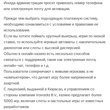
Иногда администрация просит привязать номер телефона
или электронную почту для активации.
Прежде чем выбрать подходящую платежную систему,
необходимо ознакомиться с условиями и правилами ее
использования.
Если вы хотите поймать крупный выигрыш, играя по низкой
ставке, то используйте игровые автоматы с накопительным
джекпотом или слоты с высокой дисперсией.
Обычно в онлайн казино есть несколько способов
связаться с поддержкой, такие как электронная почта,
онлайн-чат, телефон и т.д.
Пользователи соперничают с живыми игроками, а не
«компьютером», что делает игру более напряженной и
азартной.
С лицензией, выданной в Кюрасао, и управлением со
стороны компании Vavada B.V., казино предлагает более
5000 игр, включая слоты и настольные игры от известных
разработчиков.