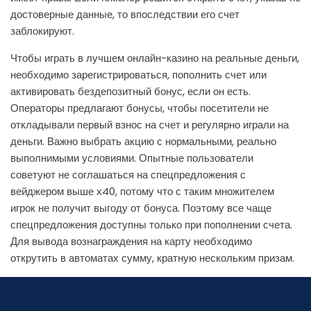
достоверные данные, то впоследствии его счет
заблокируют.
Чтобы играть в лучшем онлайн-казино на реальные деньги,
необходимо зарегистрироваться, пополнить счет или
активировать бездепозитный бонус, если он есть.
Операторы предлагают бонусы, чтобы посетители не
откладывали первый взнос на счет и регулярно играли на
деньги. Важно выбрать акцию с нормальными, реально
выполнимыми условиями. Опытные пользователи
советуют не соглашаться на спецпредложения с
вейджером выше х40, потому что с таким множителем
игрок не получит выгоду от бонуса. Поэтому все чаще
спецпредложения доступны только при пополнении счета.
Для вывода вознаграждения на карту необходимо
открутить в автоматах сумму, кратную нескольким призам.