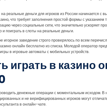
 на реальные деньги для игроков из России начинается с в
ино, что требует заполнения простой формы с указанием та
ацию через социальные сети, что значительно ускоряет про
и поиграть в слоты на реальные деньги.
ое игорное заведение строго проверялось по всем переч
 казино онлайн бесплатно
из списка. Молодой оператор пре
игры в игровые автоматы с мобильных устройств.
ь играть в казино о
0
проводить денежные операции с моментальным исходом. В 
ированных и не верифицированных игроков могут отличать
нсультанта в онлайн-чате.