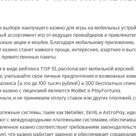
в выборе наилучшего казино для игры на мобильных устрой
ный ассортимент игр от ведущих провайдеров и привлекате
разные акции и кешбек. Благодаря мобильному приложению
 казино станет намного проще, интереснее, азартнее и выго
 приветственные пакеты.
 в виде рейтинга TOP 10, располагают мобильной версией.
в, учитывайте свои личные предпочтения и возможные коми
ланса (а это до 100 тысяч рублей) и 200 бесплатных спино
казино с лицензией являются RioBet и PlayFortuna.
ьги, и не принимаем оплату ставок или других платежей, 
тежные системы, такие как Neteller, Skrill, и AstroPay, ид
ют с международными платежными системами, обеспечивая 
еделенное казино соответствует требованиям законодательс
т, что казино работает законно и обеспечивает справедли