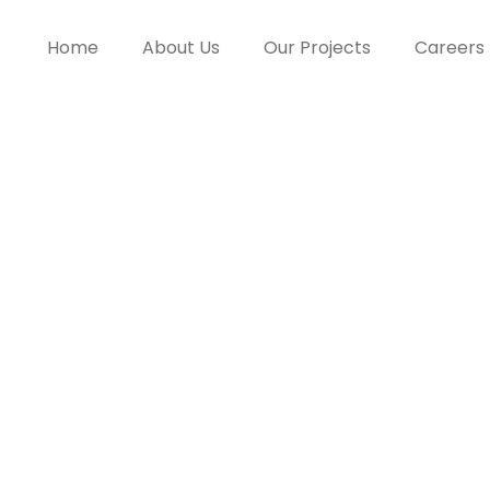
Home
About Us
Our Projects
Careers
10 лучших онла
ля игры на реа
орейтинг топ 1