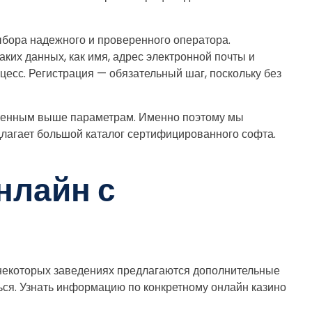
ыбора надежного и проверенного оператора.
ких данных, как имя, адрес электронной почты и
цесс. Регистрация — обязательный шаг, поскольку без
исленным выше параметрам. Именно поэтому мы
длагает большой каталог сертифицированного софта.
нлайн с
некоторых заведениях предлагаются дополнительные
ся. Узнать информацию по конкретному онлайн казино