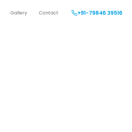
+91-79846 39516
Gallery
Contact
йн казино в
льные деньги
0 онлайн