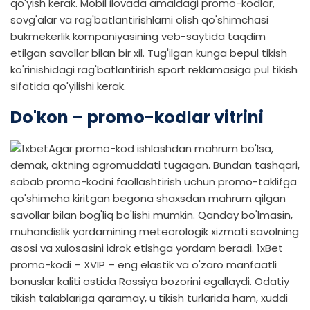
qo'yish kerak. Mobil ilovada amaldagi promo-kodlar,
sovg'alar va rag'batlantirishlarni olish qo'shimchasi
bukmekerlik kompaniyasining veb-saytida taqdim
etilgan savollar bilan bir xil. Tug'ilgan kunga bepul tikish
ko'rinishidagi rag'batlantirish sport reklamasiga pul tikish
sifatida qo'yilishi kerak.
Do'kon – promo-kodlar vitrini
Agar promo-kod ishlashdan mahrum bo'lsa,
demak, aktning agromuddati tugagan. Bundan tashqari,
sabab promo-kodni faollashtirish uchun promo-taklifga
qo'shimcha kiritgan begona shaxsdan mahrum qilgan
savollar bilan bog'liq bo'lishi mumkin. Qanday bo'lmasin,
muhandislik yordamining meteorologik xizmati savolning
asosi va xulosasini idrok etishga yordam beradi. 1xBet
promo-kodi – XVIP – eng elastik va o'zaro manfaatli
bonuslar kaliti ostida Rossiya bozorini egallaydi. Odatiy
tikish talablariga qaramay, u tikish turlarida ham, xuddi