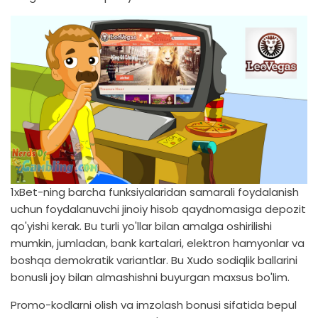
1xBet-ning barcha funksiyalaridan samarali foydalanish
uchun foydalanuvchi jinoiy hisob qaydnomasiga depozit
qo'yishi kerak. Bu turli yo'llar bilan amalga oshirilishi
mumkin, jumladan, bank kartalari, elektron hamyonlar va
boshqa demokratik variantlar. Bu Xudo sodiqlik ballarini
bonusli joy bilan almashishni buyurgan maxsus bo'lim.
Promo-kodlarni olish va imzolash bonusi sifatida bepul