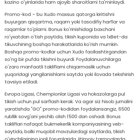
kazino o'yinlarida ham ajoyib sharoitlarni ta'minlaydi.
Promo-kod – bu Xudo maxsus qatorga kiritishni
buyurgan qisqartma, raqam yoki tasodifiy harflar va
raqamlar to'plami. Bonus ko'rinishidagi baxchani
ro'yxatdan o'tish paytida, tikish kuponida va 1xBet-da
tikuvchining boshqa harakatlarida ko'rish mumkin.
Boshqa promo-kodlar uchun Xudo faollashtirgandan
so'ng bir pufda tikishni buyurdi. Foydalanuvchilarga
o'zaro manfaatli takliflarni chiqarmaslik uchun
yuqoridagi yangilanishlarni saytda yoki ilovada tekshirish
tavsiya etiladi.
Evropa Ligasi, Chempionlar Ligasi va hokazolarga pul
tikish uchun pul sarflash kerak. Va agar siz hisob jurnalini
yaratishda "GO" promo-kodidan foydalansangiz, 6500
rubllik sovg'ani yechib olish 1500 dan oshadi. Bonus
takliflari nafaqat bukmekerlik kompaniyasining veb-
saytida, balki muqobil mavzulardagi saytlarda, tikish
o'yinchilarining jonli forumlarida, ijtimoiy tarmoqlarda