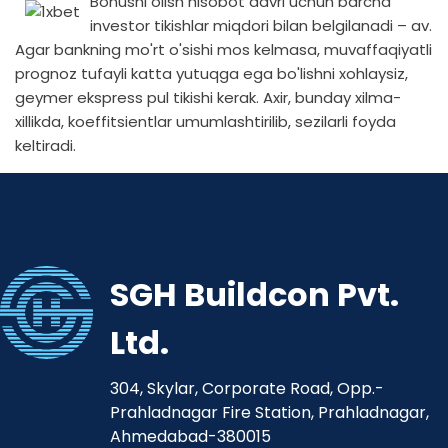
Bonusni olish hisobot davri uchun barcha
investor tikishlar miqdori bilan belgilanadi – av.
Agar bankning mo'rt o'sishi mos kelmasa, muvaffaqiyatli
prognoz tufayli katta yutuqga ega bo'lishni xohlaysiz,
geymer ekspress pul tikishi kerak. Axir, bunday xilma-
xillikda, koeffitsientlar umumlashtirilib, sezilarli foyda
keltiradi.
SGH Buildcon Pvt.
Ltd.
304, Skylar, Corporate Road, Opp.-
Prahladnagar Fire Station, Prahladnagar,
Ahmedabad-380015