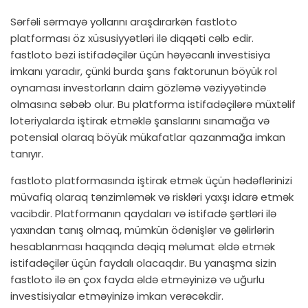
Sərfəli sərmayə yollarını araşdırarkən fastloto
platforması öz xüsusiyyətləri ilə diqqəti cəlb edir.
fastloto bəzi istifadəçilər üçün həyəcanlı investisiya
imkanı yaradır, çünki burda şans faktorunun böyük rol
oynaması investorların daim gözləmə vəziyyətində
olmasına səbəb olur. Bu platforma istifadəçilərə müxtəlif
loteriyalarda iştirak etməklə şanslarını sınamağa və
potensial olaraq böyük mükafatlar qazanmağa imkan
tanıyır.
fastloto platformasında iştirak etmək üçün hədəflərinizi
müvafiq olaraq tənzimləmək və riskləri yaxşı idarə etmək
vacibdir. Platformanın qaydaları və istifadə şərtləri ilə
yaxından tanış olmaq, mümkün ödənişlər və gəlirlərin
hesablanması haqqında dəqiq məlumat əldə etmək
istifadəçilər üçün faydalı olacaqdır. Bu yanaşma sizin
fastloto ilə ən çox fayda əldə etməyinizə və uğurlu
investisiyalar etməyinizə imkan verəcəkdir.