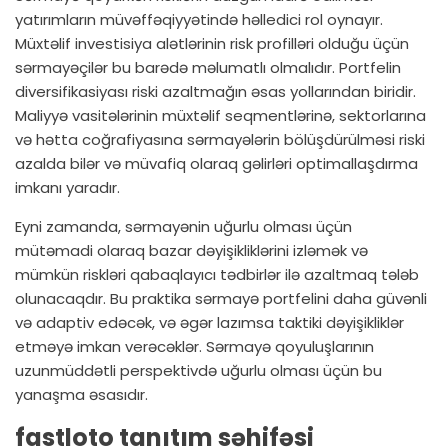
yatırımların müvəffəqiyyətində həlledici rol oynayır.
Müxtəlif investisiya alətlərinin risk profilləri olduğu üçün
sərmayəçilər bu barədə məlumatlı olmalıdır. Portfelin
diversifikasiyası riski azaltmağın əsas yollarından biridir.
Maliyyə vasitələrinin müxtəlif seqmentlərinə, sektorlarına
və hətta coğrafiyasına sərmayələrin bölüşdürülməsi riski
azalda bilər və müvafiq olaraq gəlirləri optimallaşdırma
imkanı yaradır.
Eyni zamanda, sərmayənin uğurlu olması üçün
mütəmadi olaraq bazar dəyişikliklərini izləmək və
mümkün riskləri qabaqlayıcı tədbirlər ilə azaltmaq tələb
olunacaqdır. Bu praktika sərmayə portfelini daha güvənli
və adaptiv edəcək, və əgər lazımsa taktiki dəyişikliklər
etməyə imkan verəcəklər. Sərmayə qoyuluşlarının
uzunmüddətli perspektivdə uğurlu olması üçün bu
yanaşma əsasıdır.
fastloto tanıtım səhifəsi