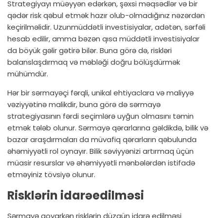
Strategiyayı müəyyən edərkən, şəxsi məqsədlər və bir
qədər risk qəbul etmək hazır olub-olmadığınız nəzərdən
keçirilməlidir. Uzunmüddətli investisiyalar, adətən, sərfəli
hesab edilir, amma bəzən qısa müddətli investisiyalar
da böyük gəlir gətirə bilər. Buna görə də, riskləri
balanslaşdırmaq və məbləği doğru bölüşdürmək
mühümdür.
Hər bir sərmayəçi fərqli, unikal ehtiyaclara və maliyyə
vəziyyətinə malikdir, buna görə də sərmayə
strategiyasının fərdi seçimlərə uyğun olmasını təmin
etmək tələb olunur. Sərmayə qərarlarına gəldikdə, bilik və
bazar araşdırmaları da müvafiq qərarların qəbulunda
əhəmiyyətli rol oynayır. Bilik səviyyənizi artırmaq üçün
müasir resurslar və əhəmiyyətli mənbələrdən istifadə
etməyiniz tövsiyə olunur.
Risklərin idarəedilməsi
Sərmayə qoyarkən risklərin düzgün idarə edilməsi