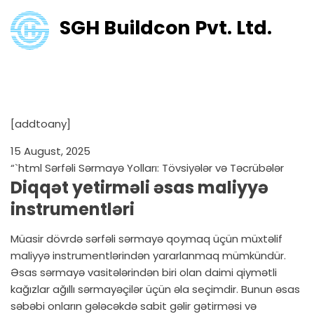
SGH Buildcon Pvt. Ltd.
Sərfəli Sərmayə Yolları:
Tövsiyələr və Təcrübələr
[addtoany]
15 August, 2025
“`html Sərfəli Sərmayə Yolları: Tövsiyələr və Təcrübələr
Diqqət yetirməli əsas maliyyə
instrumentləri
Müasir dövrdə sərfəli sərmayə qoymaq üçün müxtəlif
maliyyə instrumentlərindən yararlanmaq mümkündür.
Əsas sərmayə vasitələrindən biri olan daimi qiymətli
kağızlar ağıllı sərmayəçilər üçün əla seçimdir. Bunun əsas
səbəbi onların gələcəkdə sabit gəlir gətirməsi və