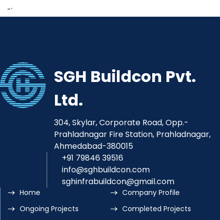
“`
SGH Buildcon Pvt.
Ltd.
304, Skylar, Corporate Road, Opp.-
Prahladnagar Fire Station, Prahladnagar,
Ahmedabad-380015
+91 79846 39516
info@sghbuildcon.com
sghinfrabuildcon@gmail.com
Home
Company Profile
Ongoing Projects
Completed Projects