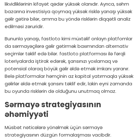
likvidliklərinin kifayət qədər yüksək olanıdır. Ayrıca, səhm
bazarına investisiya qoymaq yüksək risklə yanaşı yüksək
gəlir gətirə bilər, amma bu yöndə risklərin diqqətli analiz
edilməsi zəruridir.
Bununla yanaşı,
fastloto
kimi müxtəlif onlayn platfomlar
da sərmayəçilərə gəlir gətirmək baxımından alternativ
seçimlər təklif edə bilər. fastloto platforması ilə fərqli
loteriyalarda iştirak edərək, şansınızı yoxlamaq və
potensial olaraq böyük gəlir əldə etmək imkanı yaranır.
Belə platformalar həmçinin az kapital yatırmaqla yüksək
gəlirlər əldə etmək şansını təklif edir, lakin eyni zamanda
bu oyunda risklərin də olduğunu unutmaq olmaz.
Sərmayə strategiyasının
əhəmiyyəti
Müsbət nəticələrə yönəlmək üçün sərmayə
strategiyasının düzgün formalaşması vacibdir.