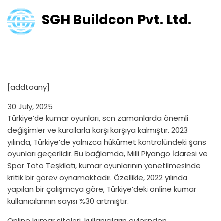
SGH Buildcon Pvt. Ltd.
Türkiye’de Kumar Oyunları ve
Yeni Düzenlemeler
[addtoany]
30 July, 2025
Türkiye’de kumar oyunları, son zamanlarda önemli
değişimler ve kurallarla karşı karşıya kalmıştır. 2023
yılında, Türkiye’de yalnızca hükümet kontrolündeki şans
oyunları geçerlidir. Bu bağlamda, Milli Piyango İdaresi ve
Spor Toto Teşkilatı, kumar oyunlarının yönetilmesinde
kritik bir görev oynamaktadır. Özellikle, 2022 yılında
yapılan bir çalışmaya göre, Türkiye’deki online kumar
kullanıcılarının sayısı %30 artmıştır.
Online kumar siteleri, kullanıcıların evlerinden