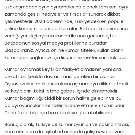
uzaklaşmadan oyun oynamalarına olanak tanırken, aynı
zamanda çeşitli hediyeler ve fırsatlar sunarak dikkat
çekmektedir. 2024 döneminde, Türkiye’deki en popüler
online kumar sitelerinden biri olan Betboo, kullanıcılarına
verdiği yenilikçi oyun imkanları ile öne görünmüştür.
Betboo’nun sosyal medya profillerine
buradan
ulaşabilirsiniz
. Ayrıca, online kumar siteleri, kullanıcıların
korumasını sağlamak için lisanslı hizmetler sunmaktadır.
Kumar oynamak keyifli bir faaliyet olmasının yanı sıra,
dikkatli bir şekilde davranılması gereken bir alandır.
Oyunseverler, mali durumlarını aşmamaya dikkat etmeli
ve kayıplarını telafi etme çabası içinde olmamalıdır.
Kumar bağımlılığı, ciddi bir sorun haline gelebilir ve bu
dolayı oyuncuların kendilerini idare etmeleri zorunludur.
Daha fazla bilgi için
bu makaleye
göz atabilirsiniz.
Sonuç olarak, Türkiye’de kumar oyunları ve casino mirası,
hem eski hem de dijital ortamlarda gelişmeye devam