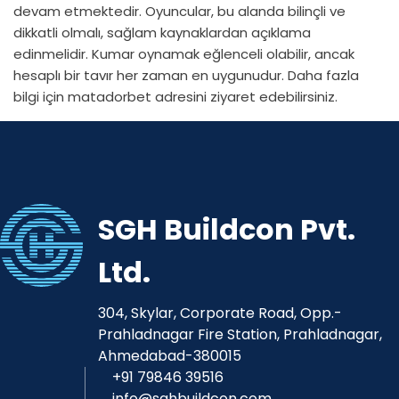
devam etmektedir. Oyuncular, bu alanda bilinçli ve
dikkatli olmalı, sağlam kaynaklardan açıklama
edinmelidir. Kumar oynamak eğlenceli olabilir, ancak
hesaplı bir tavır her zaman en uygunudur. Daha fazla
bilgi için
matadorbet
adresini ziyaret edebilirsiniz.
SGH Buildcon Pvt.
Ltd.
304, Skylar, Corporate Road, Opp.-
Prahladnagar Fire Station, Prahladnagar,
Ahmedabad-380015
+91 79846 39516
info@sghbuildcon.com