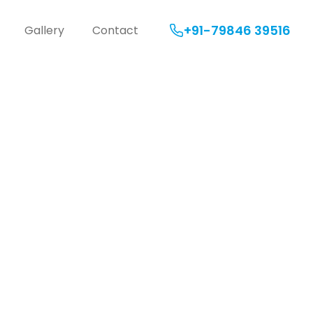
+91-79846 39516
Gallery
Contact
 Elk Studios