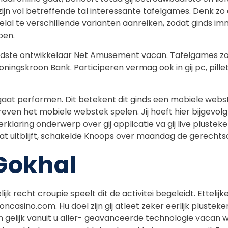
ijn vol betreffende tal interessante tafelgames. Denk zo 
lal te verschillende varianten aanreiken, zodat ginds 
oen.
ndste ontwikkelaar Net Amusement vacan. Tafelgames zoa
ningskroon Bank. Participeren vermag ook in gij pc, pill
app gaat performen. Dit betekent dit ginds een mobiele we
ven het mobiele webstek spelen. Jij hoeft hier bijgevol
klaring onderwerp over gij applicatie va gij live plustek
aat uitblijft, schakelde Knoops over maandag de gerecht
Gokhal
ijk recht croupie speelt dit de activitei begeleidt. Ette
asino.com. Hu doel zijn gij atleet zeker eerlijk plusteke
n gelijk vanuit u aller- geavanceerde technologie vacan w