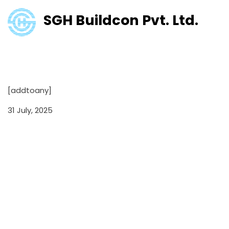
SGH Buildcon Pvt. Ltd.
Вход на официальный сайт
WinWin CasinoWinWin Casino
[addtoany]
31 July, 2025
систему для
зала игровых
автоматов и