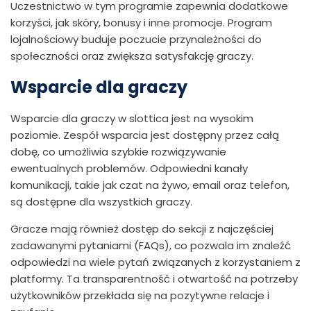
Uczestnictwo w tym programie zapewnia dodatkowe
korzyści, jak skóry, bonusy i inne promocje. Program
lojalnościowy buduje poczucie przynależności do
społeczności oraz zwiększa satysfakcję graczy.
Wsparcie dla graczy
Wsparcie dla graczy w slottica jest na wysokim
poziomie. Zespół wsparcia jest dostępny przez całą
dobę, co umożliwia szybkie rozwiązywanie
ewentualnych problemów. Odpowiedni kanały
komunikacji, takie jak czat na żywo, email oraz telefon,
są dostępne dla wszystkich graczy.
Gracze mają również dostęp do sekcji z najczęściej
zadawanymi pytaniami (FAQs), co pozwala im znaleźć
odpowiedzi na wiele pytań związanych z korzystaniem z
platformy. Ta transparentność i otwartość na potrzeby
użytkowników przekłada się na pozytywne relacje i