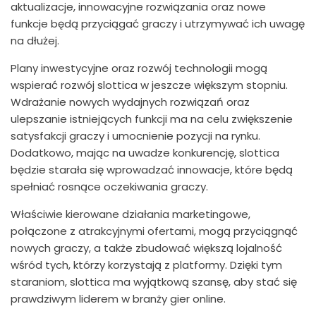
aktualizacje, innowacyjne rozwiązania oraz nowe
funkcje będą przyciągać graczy i utrzymywać ich uwagę
na dłużej.
Plany inwestycyjne oraz rozwój technologii mogą
wspierać rozwój slottica w jeszcze większym stopniu.
Wdrażanie nowych wydajnych rozwiązań oraz
ulepszanie istniejących funkcji ma na celu zwiększenie
satysfakcji graczy i umocnienie pozycji na rynku.
Dodatkowo, mając na uwadze konkurencję, slottica
będzie starała się wprowadzać innowacje, które będą
spełniać rosnące oczekiwania graczy.
Właściwie kierowane działania marketingowe,
połączone z atrakcyjnymi ofertami, mogą przyciągnąć
nowych graczy, a także zbudować większą lojalność
wśród tych, którzy korzystają z platformy. Dzięki tym
staraniom, slottica ma wyjątkową szansę, aby stać się
prawdziwym liderem w branży gier online.