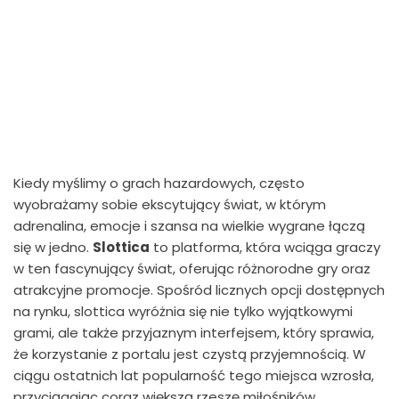
niezapomnia
emocje.
Kiedy myślimy o grach hazardowych, często
wyobrażamy sobie ekscytujący świat, w którym
adrenalina, emocje i szansa na wielkie wygrane łączą
się w jedno.
Slottica
to platforma, która wciąga graczy
w ten fascynujący świat, oferując różnorodne gry oraz
atrakcyjne promocje. Spośród licznych opcji dostępnych
na rynku, slottica wyróżnia się nie tylko wyjątkowymi
grami, ale także przyjaznym interfejsem, który sprawia,
że korzystanie z portalu jest czystą przyjemnością. W
ciągu ostatnich lat popularność tego miejsca wzrosła,
przyciągając coraz większą rzeszę miłośników