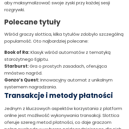
aby maksymalizować swoje zyski przy każdej sesji
rozgrywki.
Polecane tytuły
Wśród graczy slottica, kilka tytułów zdobyło szczególną
popularność. Oto najbardziej polecane:
Book of Ra:
Klasyk wśród automatów z tematyką
starożytnego Egiptu.
Starburst:
Gra o prostych zasadach, oferująca
mnóstwo nagród.
Gonzo’s Quest:
Innowacyjny automat z unikalnym
systemem nagradzania.
Transakcje i metody płatności
Jednym z kluczowych aspektów korzystania z platform
online jest możliwość wykonywania transakcji. Slottica
oferuje szereg metod płatności, co daje graczom