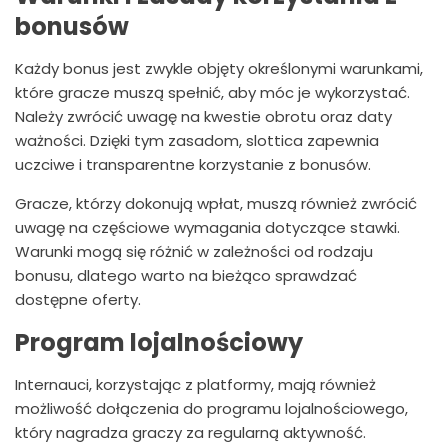
bonusów
Każdy bonus jest zwykle objęty określonymi warunkami,
które gracze muszą spełnić, aby móc je wykorzystać.
Należy zwrócić uwagę na kwestie obrotu oraz daty
ważności. Dzięki tym zasadom, slottica zapewnia
uczciwe i transparentne korzystanie z bonusów.
Gracze, którzy dokonują wpłat, muszą również zwrócić
uwagę na częściowe wymagania dotyczące stawki.
Warunki mogą się różnić w zależności od rodzaju
bonusu, dlatego warto na bieżąco sprawdzać
dostępne oferty.
Program lojalnościowy
Internauci, korzystając z platformy, mają również
możliwość dołączenia do programu lojalnościowego,
który nagradza graczy za regularną aktywność.