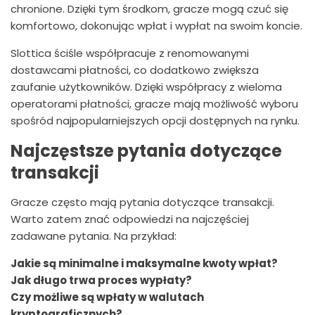
chronione. Dzięki tym środkom, gracze mogą czuć się
komfortowo, dokonując wpłat i wypłat na swoim koncie.
Slottica ściśle współpracuje z renomowanymi
dostawcami płatności, co dodatkowo zwiększa
zaufanie użytkowników. Dzięki współpracy z wieloma
operatorami płatności, gracze mają możliwość wyboru
spośród najpopularniejszych opcji dostępnych na rynku.
Najczęstsze pytania dotyczące
transakcji
Gracze często mają pytania dotyczące transakcji.
Warto zatem znać odpowiedzi na najczęściej
zadawane pytania. Na przykład:
Jakie są minimalne i maksymalne kwoty wpłat?
Jak długo trwa proces wypłaty?
Czy możliwe są wpłaty w walutach
kryptograficznych?