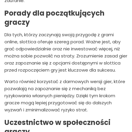
zaufanie.
Porady dla początkujących
graczy
Dla tych, którzy zaczynają swoją przygodę z grami
online, slottica oferuje szereg porad. Ważne jest, aby
grać odpowiedzialnie oraz nie inwestować więcej, niż
można sobie pozwolić na straty. Zrozumienie zasad gier
oraz zapoznanie się z opcjami dostępnymi w slottica
przed rozpoczęciem gry jest kluczowe dla sukcesu.
Warto również korzystać z darmowych wersji gier, które
pozwalają na zapoznanie się z mechaniką bez
ryzykowania własnych pieniędzy. Dzięki tym krokom
gracze mogą lepiej przygotować się do dalszych
wyzwań i zminimalizować ryzyko strat.
Uczestnictwo w społeczności
graczy