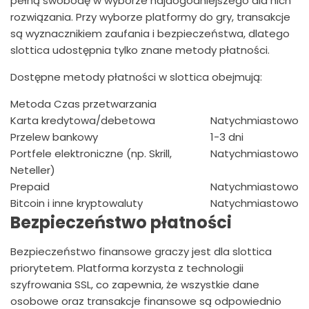
pełną swobodę w wyborze najdogodniejszego dla nich
rozwiązania. Przy wyborze platformy do gry, transakcje
są wyznacznikiem zaufania i bezpieczeństwa, dlatego
slottica udostępnia tylko znane metody płatności.
Dostępne metody płatności w slottica obejmują:
Metoda Czas przetwarzania
Karta kredytowa/debetowa
Natychmiastowo
Przelew bankowy
1-3 dni
Portfele elektroniczne (np. Skrill,
Natychmiastowo
Neteller)
Prepaid
Natychmiastowo
Bitcoin i inne kryptowaluty
Natychmiastowo
Bezpieczeństwo płatności
Bezpieczeństwo finansowe graczy jest dla slottica
priorytetem. Platforma korzysta z technologii
szyfrowania SSL, co zapewnia, że wszystkie dane
osobowe oraz transakcje finansowe są odpowiednio