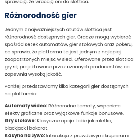
sprawiają, że wracają oni do slottica.
Różnorodność gier
Jednym z najważniejszych atutów slottica jest
różnorodność dostępnych gier. Gracze mogą wybierać
spośród setek automatów, gier stołowych oraz pokeru,
co sprawia, że platforma ta jest jednym z najlepiej
zaopatrzonych miejsc w sieci. Oferowane przez slottica
gry są projektowane przez uznanych producentów, co
zapewnia wysoką jakość.
Poniżej przedstawiamy kilka kategorii gier dostępnych
na platformie:
Automaty wideo:
Różnorodne tematy, wspaniałe
efekty graficzne oraz wyjątkowe funkcje bonusowe.
Gry stołowe:
Klasyczne opcje takie jak ruletka,
blackjack i bakarat.
Kasyno na żywo:
Interakcja z prawdziwymi krupierami