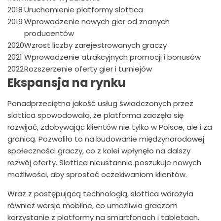
2018
Uruchomienie platformy slottica
2019
Wprowadzenie nowych gier od znanych
producentów
2020
Wzrost liczby zarejestrowanych graczy
2021
Wprowadzenie atrakcyjnych promocji i bonusów
2022
Rozszerzenie oferty gier i turniejów
Ekspansja na rynku
Ponadprzeciętna jakość usług świadczonych przez
slottica spowodowała, że platforma zaczęła się
rozwijać, zdobywając klientów nie tylko w Polsce, ale i za
granicą. Pozwoliło to na budowanie międzynarodowej
społeczności graczy, co z kolei wpłynęło na dalszy
rozwój oferty. Slottica nieustannie poszukuje nowych
możliwości, aby sprostać oczekiwaniom klientów.
Wraz z postępującą technologią, slottica wdrożyła
również wersje mobilne, co umożliwia graczom
korzystanie z platformy na smartfonach i tabletach.